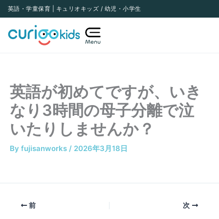
内
英語・学童保育 | キュリオキッズ / 幼児・小学生
容
を
ス
キ
ッ
英語が初めてですが、いき
プ
なり3時間の母子分離で泣
いたりしませんか？
By
fujisanworks
/
2026年3月18日
前
次