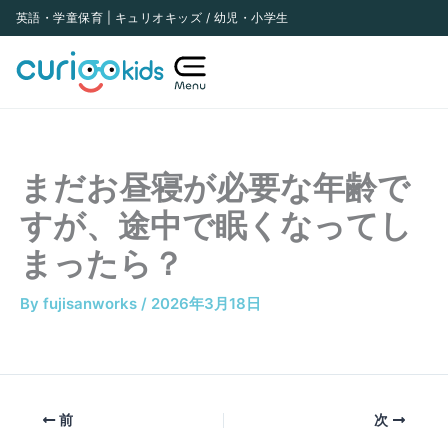
内
英語・学童保育 | キュリオキッズ / 幼児・小学生
容
を
ス
キ
ッ
まだお昼寝が必要な年齢で
プ
すが、途中で眠くなってし
まったら？
By
fujisanworks
/
2026年3月18日
前
次