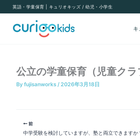
内
英語・学童保育 | キュリオキッズ / 幼児・小学生
容
を
キ
ス
キ
ッ
公立の学童保育（児童クラ
プ
By
fujisanworks
/
2026年3月18日
前
中学受験を検討していますが、塾と両立できますか