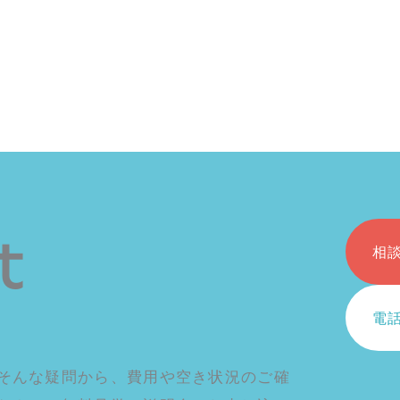
e is aw
t
相
電
そんな疑問から、費用や空き状況のご確