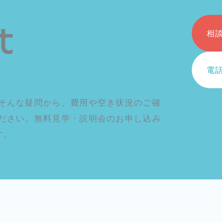
 is aw
t
相
電
そんな疑問から、費用や空き状況のご確
ださい。無料見学・説明会のお申し込み
す。