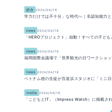
総合
2026/04/18
学力だけでは不十分」な時代へ｜非認知能力と
news
2026/04/18
「HEROプロジェクト」始動！すべての子ど
news
2026/04/18
福岡国際会議場で「世界観光の日ワークショッ
news
2026/04/18
ベトナム校の生徒が百道浜スタジオに「ミニ日
media
2026/04/18
「こどもとIT」（Impress Watch）に