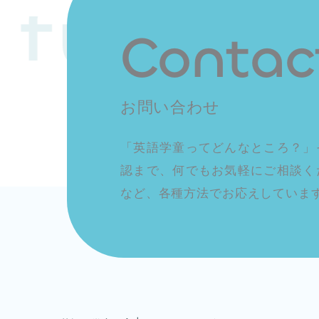
 future
Contac
お問い合わせ
「英語学童ってどんなところ？」
認まで、何でもお気軽にご相談く
など、各種方法でお応えしていま