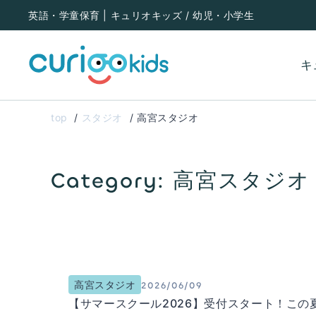
内
英語・学童保育 | キュリオキッズ / 幼児・小学生
容
を
キ
ス
キ
top
スタジオ
高宮スタジオ
ッ
プ
Category: 高宮スタジオ
高宮スタジオ
2026/06/09
【サマースクール2026】受付スタート！この