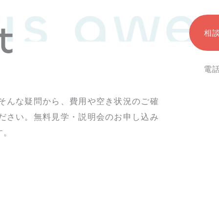
 is awe
t
相
電
そんな疑問から、費用や空き状況のご確
ださい。無料見学・説明会のお申し込み
す。