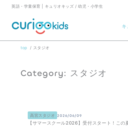
内
英語・学童保育 | キュリオキッズ / 幼児・小学生
容
を
キ
ス
キ
top
スタジオ
ッ
プ
Category: スタジオ
高宮スタジオ
2026/06/09
【サマースクール2026】受付スタート！この