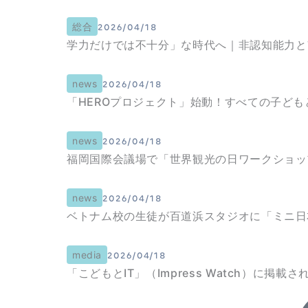
総合
2026/04/18
学力だけでは不十分」な時代へ｜非認知能力と
news
2026/04/18
「HEROプロジェクト」始動！すべての子ど
news
2026/04/18
福岡国際会議場で「世界観光の日ワークショッ
news
2026/04/18
ベトナム校の生徒が百道浜スタジオに「ミニ日
media
2026/04/18
「こどもとIT」（Impress Watch）に