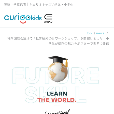
内
英語・学童保育 | キュリオキッズ / 幼児・小学生
容
を
ス
top
news
キ
福岡国際会議場で「世界観光の日ワークショップ」を開催しました｜小
ッ
学生が福岡の魅力をポスターで世界に発信
プ