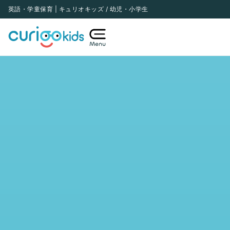
内
英語・学童保育 | キュリオキッズ / 幼児・小学生
容
を
ス
キ
ッ
プ