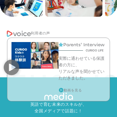
voice
利用者の声
Parents' Interview
CURIOO LIFE
実際に通わせている保護
ture i
者の方に、
リアルな声を聞かせてい
ただきました。
動画を見る
media
英語で育む未来のスキルが、
全国メディアで話題に！