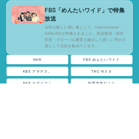
FBS「めんたいワイド」で特集
放送
令和の新しい習い事として、International
GAKUDOが特集されました。英語環境・探究
学習・グローバル教育を融合した新しい学びの
形として注目を集めています。
NHK
FBS めんたいワイド
KBS アサデス。
TNC Nスタ
RKB タダイマ！
福岡市政だより
日本経済新聞
読売新聞
西日本新聞
ふくおか経済Web
ファンファン福岡
シティ情報 ふくおか
PIEoneer Awards 2022