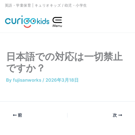
内
英語・学童保育 | キュリオキッズ / 幼児・小学生
容
を
ス
キ
ッ
日本語での対応は一切禁止
プ
ですか？
By
fujisanworks
/
2026年3月18日
前
次